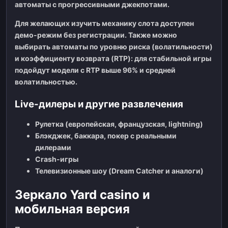
автоматы с прогрессивными джекпотами.
Для желающих изучить механику слота доступен
демо-режим без регистрации. Также можно
выбирать автоматы по уровню риска (волатильности)
и коэффициенту возврата (RTP): для стабильной игры
подойдут модели с RTP выше 96% и средней
волатильностью.
Live-дилеры и другие развлечения
Рулетка (европейская, французская, lightning)
Блэкджек, баккара, покер с реальными
дилерами
Crash-игры
Телевизионные шоу (Dream Catcher и аналоги)
Зеркало Yard casino и
мобильная версия