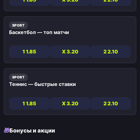
SPORT
Баскетбол — топ матчи
1 1.85
X 3.20
2 2.10
SPORT
Теннис — быстрые ставки
1 1.85
X 3.20
2 2.10
🎁
Бонусы и акции