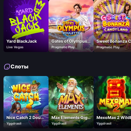
Yard BlackJack
Gates of Olympus Roulette
Live Vegas
Pragmatic Play
Pragmatic Play
Слоты
Nice Catch 2 DoubleMax
Max Elements GigaBlox
Yggdrasil
Yggdrasil
Yggdrasil