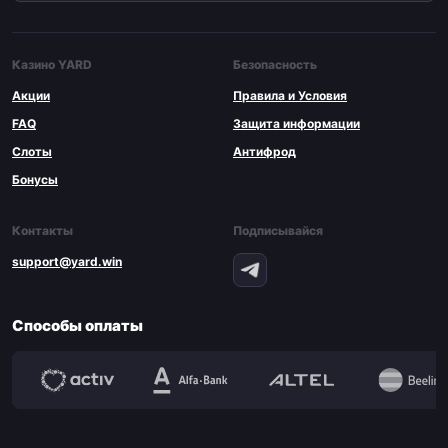
Казино YARD
Безопасность
Акции
Правила и Условия
FAQ
Защита информации
Слоты
Антифрод
Бонусы
Контакты
Подписывайся
support@yard.win
Способы оплаты