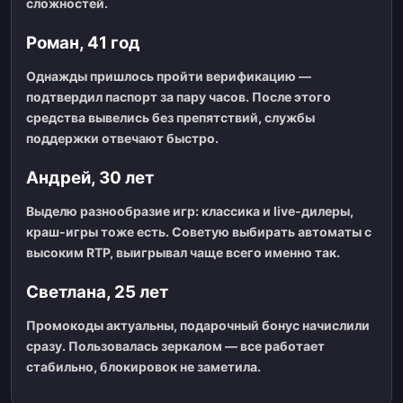
сложностей.
Роман, 41 год
Однажды пришлось пройти верификацию —
подтвердил паспорт за пару часов. После этого
средства вывелись без препятствий, службы
поддержки отвечают быстро.
Андрей, 30 лет
Выделю разнообразие игр: классика и live-дилеры,
краш-игры тоже есть. Советую выбирать автоматы с
высоким RTP, выигрывал чаще всего именно так.
Светлана, 25 лет
Промокоды актуальны, подарочный бонус начислили
сразу. Пользовалась зеркалом — все работает
стабильно, блокировок не заметила.