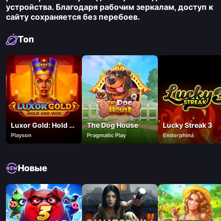
устройства. Благодаря рабочим зеркалам, доступ к
сайту сохраняется без перебоев.
Топ
Luxor Gold: Hold and Win
The Dog House
Lucky Streak 3
Playson
Pragmatic Play
Endorphina
Новые