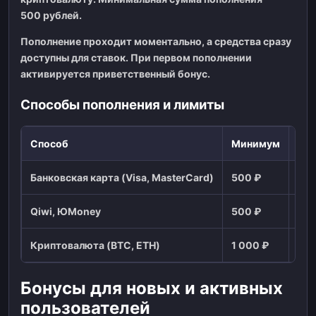
500 рублей.
Пополнение проходит моментально, а средства сразу
доступны для ставок. При первом пополнении
активируется приветственный бонус.
Способы пополнения и лимиты
Способ
Минимум
Ско
Банковская карта (Visa, MasterCard)
500 ₽
Мгн
Qiwi, ЮMoney
500 ₽
Мгн
Криптовалюта (BTC, ETH)
1 000 ₽
1–1
Бонусы для новых и активных
пользователей