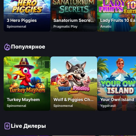
3 Hero Piggies
Sanatorium Secrets
Lad
Spinomenal
Pragmatic Play
Amatic
Популярное
Turkey Mayhem
Wolf & Piggies Chase
Your Own Island
Spinomenal
Spinomenal
Yggdrasil
Live Дилеры