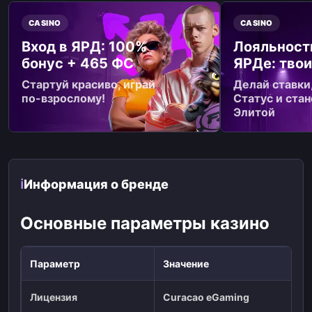
CASINO
CASINO
Вход в ЯРД: 100%
Лояльност
бонус + 465 ФС
ЯРДе: тво
Стартуй красиво, играй
Делай ставки,
по-взрослому!
Статус и ста
Элитой
ℹ
Информация о бренде
Основные параметры казино
Параметр
Значение
Лицензия
Curacao eGaming