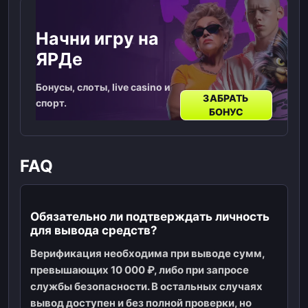
Начни игру на
ЯРДе
Бонусы, слоты, live casino и
ЗАБРАТЬ
спорт.
БОНУС
FAQ
Обязательно ли подтверждать личность
для вывода средств?
Верификация необходима при выводе сумм,
превышающих 10 000 ₽, либо при запросе
службы безопасности. В остальных случаях
вывод доступен и без полной проверки, но